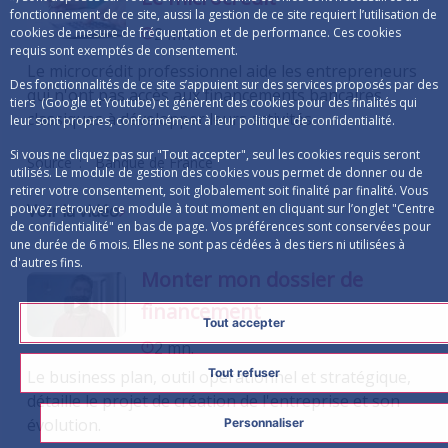
fonctionnement de ce site, aussi la gestion de ce site requiert l’utilisation de
2 mn.
cookies de mesure de fréquentation et de performance. Ces cookies
requis sont exemptés de consentement.
Le microcrédit professionnel aide les entrepreneurs
Des fonctionnalités de ce site s’appuient sur des services proposés par des
qui n'ont pas accès aux financements bancaires
tiers (Google et Youtube) et génèrent des cookies pour des finalités qui
classiques à développer leurs activités.
leur sont propres, conformément à leur politique de confidentialité.
Si vous ne cliquez pas sur "Tout accepter", seul les cookies requis seront
Source
Banque de France
utilisés. Le module de gestion des cookies vous permet de donner ou de
retirer votre consentement, soit globalement soit finalité par finalité. Vous
Voir la vidéo
pouvez retrouver ce module à tout moment en cliquant sur l’onglet "Centre
de confidentialité" en bas de page. Vos préférences sont conservées pour
une durée de 6 mois. Elles ne sont pas cédées à des tiers ni utilisées à
d'autres fins.
Monter mon dossier de
financement
Tout accepter
2 mn.
Tout refuser
Le business plan, outil opérationnel et stratégique,
détaille le projet de création de l'entreprise et son
évolution.
Personnaliser