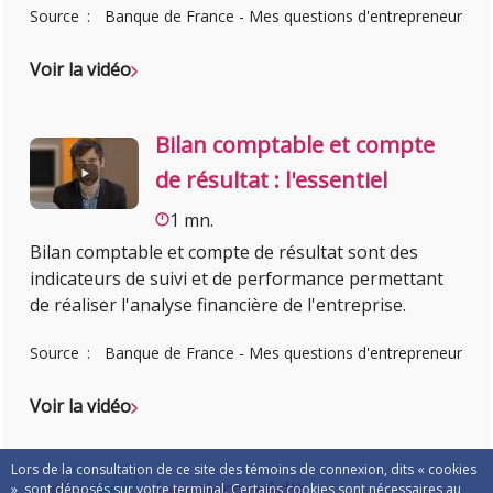
Source
Banque de France - Mes questions d'entrepreneur
Voir la vidéo
Bilan comptable et compte
de résultat : l'essentiel
1 mn.
Bilan comptable et compte de résultat sont des
indicateurs de suivi et de performance permettant
de réaliser l'analyse financière de l'entreprise.
Source
Banque de France - Mes questions d'entrepreneur
Voir la vidéo
Lors de la consultation de ce site des témoins de connexion, dits « cookies
Le microcrédit
», sont déposés sur votre terminal. Certains cookies sont nécessaires au