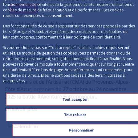
fonctionnement de ce site, aussi la gestion de ce site requiert l’utilisation de
Concours
cookies de mesure de fréquentation et de performance. Ces cookies
requis sont exemptés de consentement.
Battle CMA #Aventure
Des fonctionnalités de ce site s’appuient sur des services proposés par des
tiers (Google et Youtube) et génèrent des cookies pour des finalités qui
Entrepreneur : une compétition
leur sont propres, conformément à leur politique de confidentialité.
ludique pour former les apprentis
Si vous ne cliquez pas sur "Tout accepter", seul les cookies requis seront
utilisés. Le module de gestion des cookies vous permet de donner ou de
à la gestion financière
retirer votre consentement, soit globalement soit finalité par finalité. Vous
pouvez retrouver ce module à tout moment en cliquant sur l’onglet "Centre
de confidentialité" en bas de page. Vos préférences sont conservées pour
La Banque de France
, en partenariat avec
la Chambre
une durée de 6 mois. Elles ne sont pas cédées à des tiers ni utilisées à
d'autres fins.
des Métiers et de l’Artisanat (CMA) de Provence-Alpes-
Côte d’Azur
, organise
du 27 octobre au 24 novembre
2025 la
battle
#Aventure Entrepreneur…
Tout accepter
En savoir plus
Tout refuser
Personnaliser