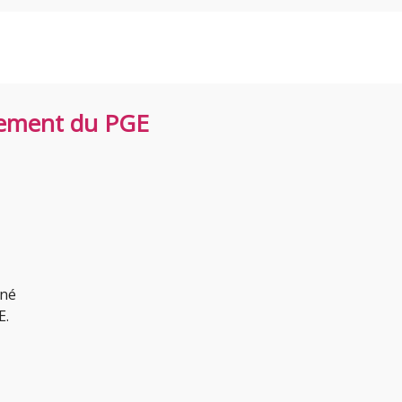
rsement du PGE
gné
E.