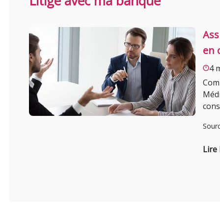
Litige avec ma banque
Ass
en 
4 
Comm
Médi
cons
Sour
Lire 