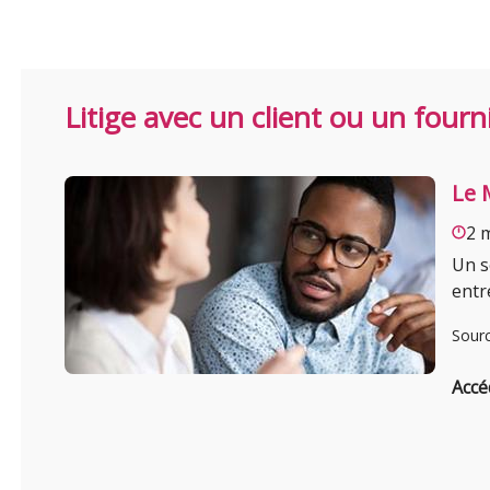
Litige avec un client ou un fourn
Le 
2 
Un s
entr
Sour
Accé