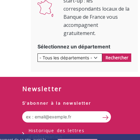
start-up : les
correspondants locaux de la
Banque de France vous
accompagnent
gratuitement.
Sélectionnez un département
Rechercher
Newsletter
S'abonner à la newsletter
S’abonner à la
Historique des lettres
d'information
nement de ce site, aussi la