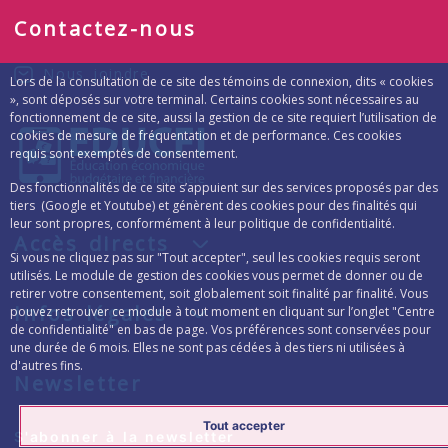
Contactez-nous
Nous joindre
Lors de la consultation de ce site des témoins de connexion, dits « cookies
», sont déposés sur votre terminal. Certains cookies sont nécessaires au
fonctionnement de ce site, aussi la gestion de ce site requiert l’utilisation de
cookies de mesure de fréquentation et de performance. Ces cookies
requis sont exemptés de consentement.
Des fonctionnalités de ce site s’appuient sur des services proposés par des
tiers (Google et Youtube) et génèrent des cookies pour des finalités qui
leur sont propres, conformément à leur politique de confidentialité.
Accès directs
Si vous ne cliquez pas sur "Tout accepter", seul les cookies requis seront
utilisés. Le module de gestion des cookies vous permet de donner ou de
retirer votre consentement, soit globalement soit finalité par finalité. Vous
Infos légales
pouvez retrouver ce module à tout moment en cliquant sur l’onglet "Centre
de confidentialité" en bas de page. Vos préférences sont conservées pour
une durée de 6 mois. Elles ne sont pas cédées à des tiers ni utilisées à
d'autres fins.
Newsletter
Tout accepter
Formulaire d’inscription à la lettre d’inform
S'abonner à la newsletter