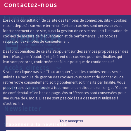
Contactez-nous
Nous joindre
Lors de la consultation de ce site des témoins de connexion, dits « cookies
», sont déposés sur votre terminal. Certains cookies sont nécessaires au
fonctionnement de ce site, aussi la gestion de ce site requiert l’utilisation de
cookies de mesure de fréquentation et de performance. Ces cookies
requis sont exemptés de consentement.
Des fonctionnalités de ce site s’appuient sur des services proposés par des
tiers (Google et Youtube) et génèrent des cookies pour des finalités qui
leur sont propres, conformément à leur politique de confidentialité.
Accès directs
Si vous ne cliquez pas sur "Tout accepter", seul les cookies requis seront
utilisés. Le module de gestion des cookies vous permet de donner ou de
retirer votre consentement, soit globalement soit finalité par finalité. Vous
Infos légales
pouvez retrouver ce module à tout moment en cliquant sur l’onglet "Centre
de confidentialité" en bas de page. Vos préférences sont conservées pour
une durée de 6 mois. Elles ne sont pas cédées à des tiers ni utilisées à
d'autres fins.
Newsletter
Tout accepter
Formulaire d’inscription à la lettre d’inform
S'abonner à la newsletter