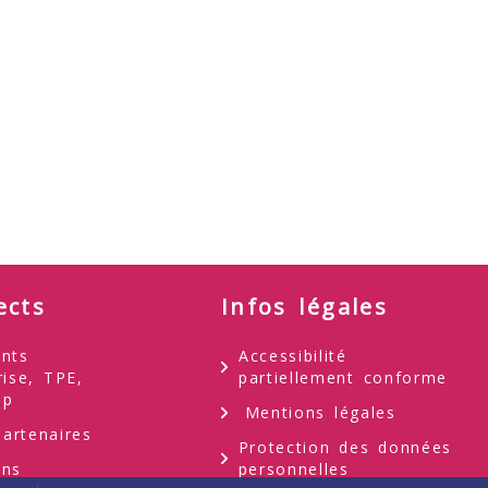
ects
Infos légales
nts
Accessibilité
rise, TPE,
partiellement conforme
up
Mentions légales
artenaires
Protection des données
ons
personnelles