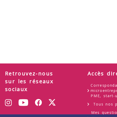
Retrouvez-nous
Accès dir
sur les réseaux
Corresponda
sociaux
microentrep
PME, start-
Youtube
Instagram
Facebook
Tous nos p
X
Mes questi