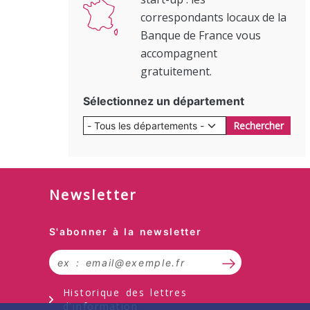
correspondants locaux de la
Banque de France vous
accompagnent
gratuitement.
Sélectionnez un département
Rechercher
Newsletter
Formulaire d’inscription à la lettr
S'abonner à la newsletter
S’abonner à la 
Historique des lettres
d'information