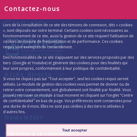
Contactez-nous
Nous joindre
Lors de la consultation de ce site des témoins de connexion, dits « cookies
», sont déposés sur votre terminal. Certains cookies sont nécessaires au
fonctionnement de ce site, aussi la gestion de ce site requiert l’utilisation de
cookies de mesure de fréquentation et de performance. Ces cookies
requis sont exemptés de consentement.
Des fonctionnalités de ce site s’appuient sur des services proposés par des
tiers (Google et Youtube) et génèrent des cookies pour des finalités qui
leur sont propres, conformément à leur politique de confidentialité.
Accès directs
Si vous ne cliquez pas sur "Tout accepter", seul les cookies requis seront
utilisés. Le module de gestion des cookies vous permet de donner ou de
retirer votre consentement, soit globalement soit finalité par finalité. Vous
Infos légales
pouvez retrouver ce module à tout moment en cliquant sur l’onglet "Centre
de confidentialité" en bas de page. Vos préférences sont conservées pour
une durée de 6 mois. Elles ne sont pas cédées à des tiers ni utilisées à
d'autres fins.
Newsletter
Tout accepter
Formulaire d’inscription à la lettre d’inform
S'abonner à la newsletter