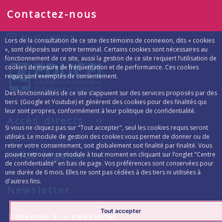
Contactez-nous
Nous joindre
Lors de la consultation de ce site des témoins de connexion, dits « cookies
», sont déposés sur votre terminal. Certains cookies sont nécessaires au
fonctionnement de ce site, aussi la gestion de ce site requiert l’utilisation de
cookies de mesure de fréquentation et de performance. Ces cookies
requis sont exemptés de consentement.
Des fonctionnalités de ce site s’appuient sur des services proposés par des
tiers (Google et Youtube) et génèrent des cookies pour des finalités qui
leur sont propres, conformément à leur politique de confidentialité.
Accès directs
Si vous ne cliquez pas sur "Tout accepter", seul les cookies requis seront
utilisés. Le module de gestion des cookies vous permet de donner ou de
retirer votre consentement, soit globalement soit finalité par finalité. Vous
Infos légales
pouvez retrouver ce module à tout moment en cliquant sur l’onglet "Centre
de confidentialité" en bas de page. Vos préférences sont conservées pour
une durée de 6 mois. Elles ne sont pas cédées à des tiers ni utilisées à
d'autres fins.
Newsletter
Tout accepter
Formulaire d’inscription à la lettre d’inform
S'abonner à la newsletter