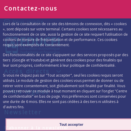
Contactez-nous
Nous joindre
Lors de la consultation de ce site des témoins de connexion, dits « cookies
», sont déposés sur votre terminal. Certains cookies sont nécessaires au
fonctionnement de ce site, aussi la gestion de ce site requiert l’utilisation de
cookies de mesure de fréquentation et de performance. Ces cookies
requis sont exemptés de consentement.
Des fonctionnalités de ce site s’appuient sur des services proposés par des
tiers (Google et Youtube) et génèrent des cookies pour des finalités qui
leur sont propres, conformément à leur politique de confidentialité.
Accès directs
Si vous ne cliquez pas sur "Tout accepter", seul les cookies requis seront
utilisés. Le module de gestion des cookies vous permet de donner ou de
retirer votre consentement, soit globalement soit finalité par finalité. Vous
Infos légales
pouvez retrouver ce module à tout moment en cliquant sur l’onglet "Centre
de confidentialité" en bas de page. Vos préférences sont conservées pour
une durée de 6 mois. Elles ne sont pas cédées à des tiers ni utilisées à
d'autres fins.
Newsletter
Tout accepter
Formulaire d’inscription à la lettre d’inform
S'abonner à la newsletter