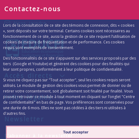
Contactez-nous
Nous joindre
Lors de la consultation de ce site des témoins de connexion, dits « cookies
», sont déposés sur votre terminal. Certains cookies sont nécessaires au
fonctionnement de ce site, aussi la gestion de ce site requiert l’utilisation de
cookies de mesure de fréquentation et de performance. Ces cookies
requis sont exemptés de consentement.
Des fonctionnalités de ce site s’appuient sur des services proposés par des
tiers (Google et Youtube) et génèrent des cookies pour des finalités qui
leur sont propres, conformément à leur politique de confidentialité.
Accès directs
Si vous ne cliquez pas sur "Tout accepter", seul les cookies requis seront
utilisés. Le module de gestion des cookies vous permet de donner ou de
retirer votre consentement, soit globalement soit finalité par finalité. Vous
Infos légales
pouvez retrouver ce module à tout moment en cliquant sur l’onglet "Centre
de confidentialité" en bas de page. Vos préférences sont conservées pour
une durée de 6 mois. Elles ne sont pas cédées à des tiers ni utilisées à
d'autres fins.
Newsletter
Tout accepter
Formulaire d’inscription à la lettre d’inform
S'abonner à la newsletter