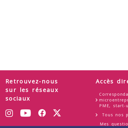
Retrouvez-nous
Accès dir
sur les réseaux
Corresponda
sociaux
microentrep
PME, start-
Youtube
Instagram
Facebook
Tous nos p
X
Mes questi