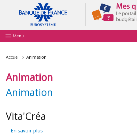
Aller au contenu principal
Menu
Accueil
Animation
Animation
Animation
Vita'Créa
sur Vita'Créa
En savoir plus