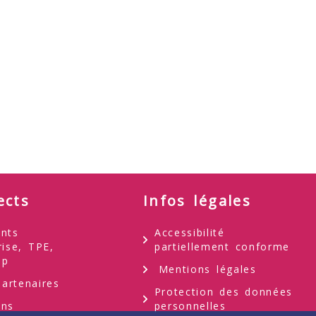
ects
Infos légales
nts
Accessibilité
rise, TPE,
partiellement conforme
up
Mentions légales
artenaires
Protection des données
ons
personnelles