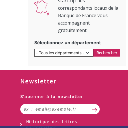
start-up : les
correspondants locaux de la
Banque de France vous
accompagnent
gratuitement.
Sélectionnez un département
Rechercher
Newsletter
Formulaire d’inscription à la lettr
S'abonner à la newsletter
S’abonner à la 
Historique des lettres
d'information