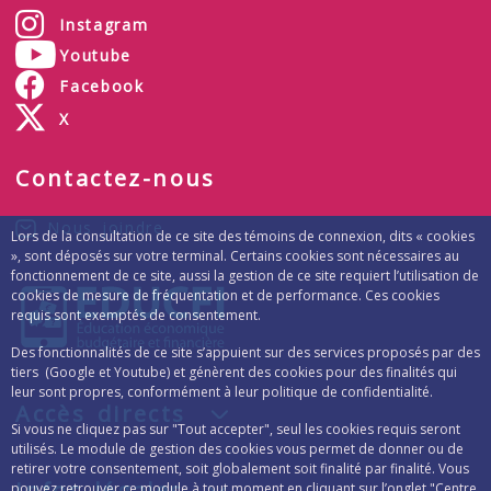
Instagram
Youtube
Facebook
X
Contactez-nous
Nous joindre
Lors de la consultation de ce site des témoins de connexion, dits « cookies
», sont déposés sur votre terminal. Certains cookies sont nécessaires au
fonctionnement de ce site, aussi la gestion de ce site requiert l’utilisation de
cookies de mesure de fréquentation et de performance. Ces cookies
requis sont exemptés de consentement.
Des fonctionnalités de ce site s’appuient sur des services proposés par des
tiers (Google et Youtube) et génèrent des cookies pour des finalités qui
leur sont propres, conformément à leur politique de confidentialité.
Accès directs
Si vous ne cliquez pas sur "Tout accepter", seul les cookies requis seront
utilisés. Le module de gestion des cookies vous permet de donner ou de
retirer votre consentement, soit globalement soit finalité par finalité. Vous
Infos légales
pouvez retrouver ce module à tout moment en cliquant sur l’onglet "Centre