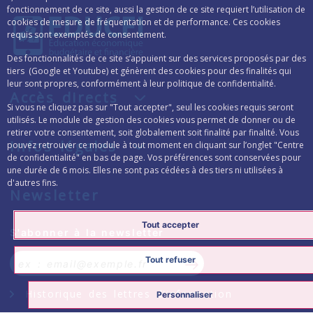
fonctionnement de ce site, aussi la gestion de ce site requiert l’utilisation de
cookies de mesure de fréquentation et de performance. Ces cookies
requis sont exemptés de consentement.
Des fonctionnalités de ce site s’appuient sur des services proposés par des
tiers (Google et Youtube) et génèrent des cookies pour des finalités qui
leur sont propres, conformément à leur politique de confidentialité.
Accès directs
Si vous ne cliquez pas sur "Tout accepter", seul les cookies requis seront
utilisés. Le module de gestion des cookies vous permet de donner ou de
retirer votre consentement, soit globalement soit finalité par finalité. Vous
Infos légales
pouvez retrouver ce module à tout moment en cliquant sur l’onglet "Centre
de confidentialité" en bas de page. Vos préférences sont conservées pour
une durée de 6 mois. Elles ne sont pas cédées à des tiers ni utilisées à
d'autres fins.
Newsletter
Tout accepter
Formulaire d’inscription à la lettre d’inform
S'abonner à la newsletter
Tout refuser
S’abonner à la newslett
Historique des lettres d'information
Personnaliser