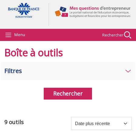
Aller au contenu principal
Rechercher
Menu
Boîte à outils
Filtres
Rechercher
9 outils
T