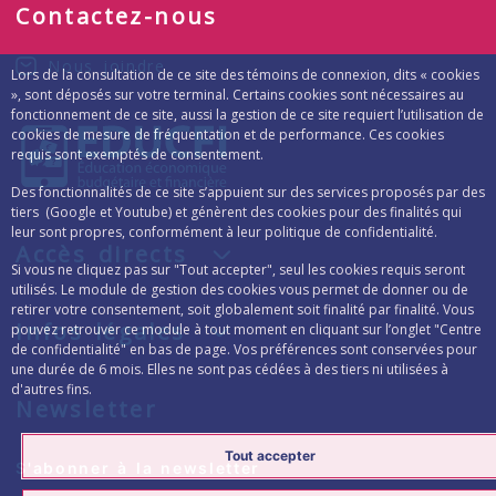
Contactez-nous
Nous joindre
Lors de la consultation de ce site des témoins de connexion, dits « cookies
», sont déposés sur votre terminal. Certains cookies sont nécessaires au
fonctionnement de ce site, aussi la gestion de ce site requiert l’utilisation de
cookies de mesure de fréquentation et de performance. Ces cookies
requis sont exemptés de consentement.
Des fonctionnalités de ce site s’appuient sur des services proposés par des
tiers (Google et Youtube) et génèrent des cookies pour des finalités qui
leur sont propres, conformément à leur politique de confidentialité.
Accès directs
Si vous ne cliquez pas sur "Tout accepter", seul les cookies requis seront
utilisés. Le module de gestion des cookies vous permet de donner ou de
retirer votre consentement, soit globalement soit finalité par finalité. Vous
Infos légales
pouvez retrouver ce module à tout moment en cliquant sur l’onglet "Centre
de confidentialité" en bas de page. Vos préférences sont conservées pour
une durée de 6 mois. Elles ne sont pas cédées à des tiers ni utilisées à
d'autres fins.
Newsletter
Tout accepter
Formulaire d’inscription à la lettre d’inform
S'abonner à la newsletter