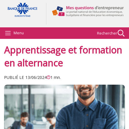
Aller au contenu principal
Rechercher
Menu
Apprentissage et formation
en alternance
PUBLIÉ LE
13/06/2024
1 mn.