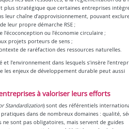
nt une croissance soutenable. La notion invite à dé
 à la responsabilité de l’entreprise vis-à-vis de la s
ppement durable peut-elle bénéficier a
isques liés aux ressources, à la réglementation ou à 
nt plus stratégique que certaines entreprises intègr
s leur chaîne d’approvisionnement, pouvant exclure
de leur propre démarche RSE ;
e l’écoconception ou l’économie circulaire ;
aux projets porteurs de sens ;
contexte de raréfaction des ressources naturelles.