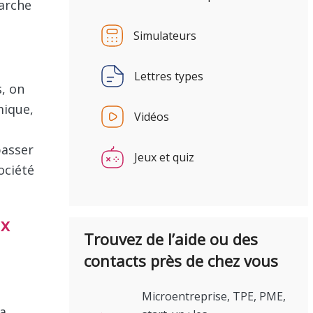
Simulateurs
Lettres types
Vidéos
e
Jeux et quiz
marche
Trouvez de l’aide ou des
s, on
contacts près de chez vous
mique,
Microentreprise, TPE, PME,