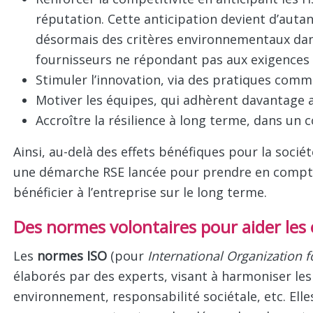
préserver des ressources limitées, tout en assura
la seule performance financière, en renvoyant aussi
et de l’environnement.
Comment la prise en compte du dévelo
entreprises ?
Le développement durable contribue à :
Renforcer la compétitivité en anticipant les r
réputation. Cette anticipation devient d’auta
désormais des critères environnementaux dan
fournisseurs ne répondant pas aux exigences 
Stimuler l’innovation, via des pratiques comm
Motiver les équipes, qui adhèrent davantage 
Accroître la résilience à long terme, dans un 