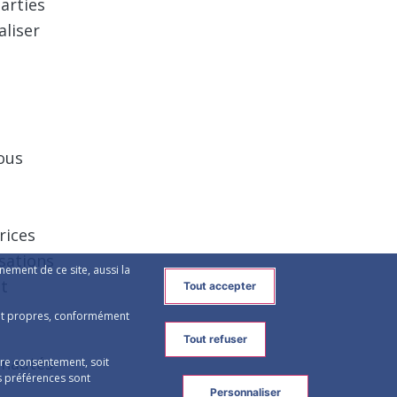
ise,
aux
curité,
arties
liser
nement de ce site, aussi la
Tout accepter
sont propres, conformément
Tout refuser
tre consentement, soit
os préférences sont
Personnaliser